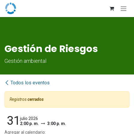
Ir al contenido
Gestión de Riesgos
Gestión ambiental
Todos los eventos
Registros
cerrados
31
julio 2026
2:00 p. m.
3:00 p. m.
Agregar al calendario: