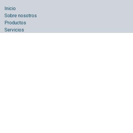
Inicio
Sobre nosotros
Productos
Servicios
Política de privacidad
Ayuda
Foro
Contáctenos
Sobre nosotros
Somos un equipo de personas apasionadas cuyo objetivo
es mejorar la vida de nuestras droguerías para que crezcan,
se fortalezcan y perduren. Creamos servicios y productos
para resolver sus problemas empresariales.
Estos productos están diseñados para pequeñas y