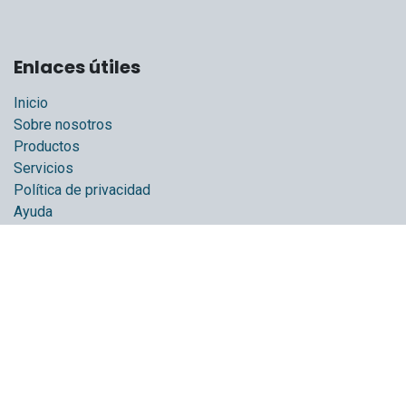
Enlaces útiles
Inicio
Sobre nosotros
Productos
Servicios
Política de privacidad
Ayuda
Foro
Contáctenos
Sobre nosotros
Somos un equipo de personas apasionadas cuyo objetivo
es mejorar la vida de nuestras droguerías para que crezcan,