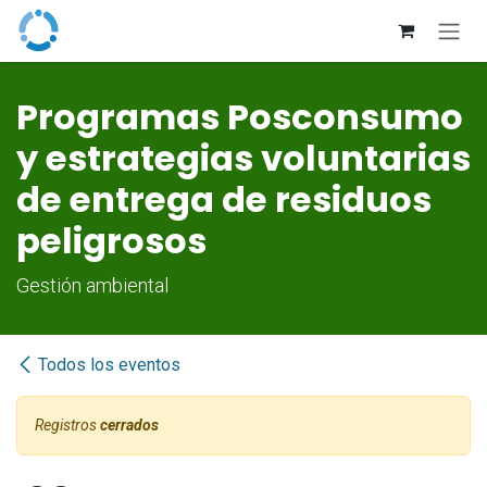
Ir al contenido
Programas Posconsumo
y estrategias voluntarias
de entrega de residuos
peligrosos
Gestión ambiental
Todos los eventos
Registros
cerrados