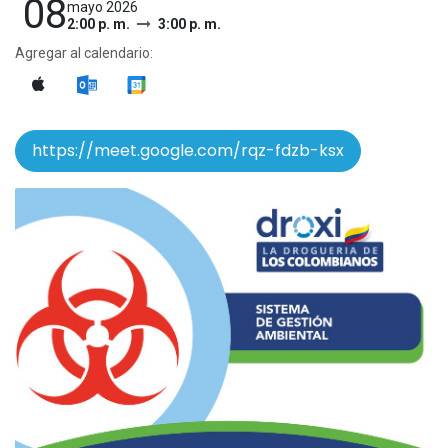
08
mayo 2026
2:00 p. m.
3:00 p. m.
Agregar al calendario:
https://meet.google.com/rqz-fdzb-ksx