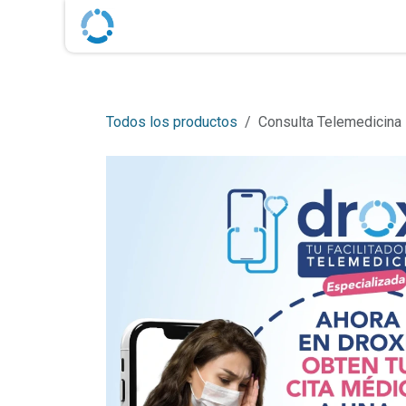
Ir al contenido
Cita
Inicio
Aliados Droxi
Recurso
Todos los productos
Consulta Telemedicina 