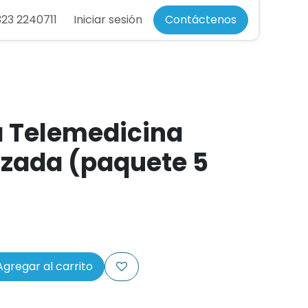
23 2240711
re nosotros
Ayuda
Iniciar sesión
Atención al cliente - Telemedicina
Contáctenos
 Telemedicina
izada (paquete 5
gregar al carrito