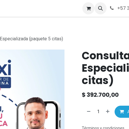
s
Tienda
Eventos
Cursos
Revista Actualidades
+57 3
Sob
Especializada (paquete 5 citas)
Consulta
Especial
citas)
$
392.700,00
A
Términos y condiciones