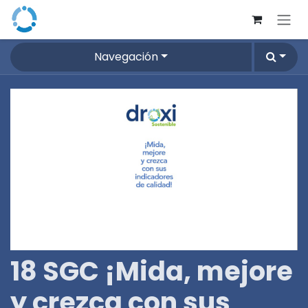
Ir al contenido
Navegación
18 SGC ¡Mida, mejore
y crezca con sus