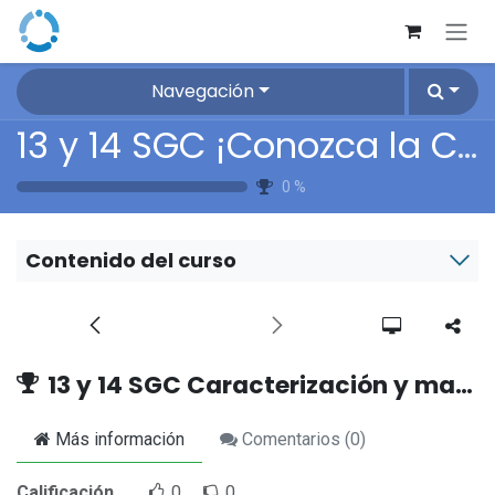
Ir al contenido
Navegación
13 y 14 SGC ¡Conozca la Caracterización y Mapa de Procesos de su Droguería!
0
%
Contenido del curso
13 y 14 SGC Caracterización y mapa de procesos
Más información
Comentarios (
0
)
Calificación
0
0