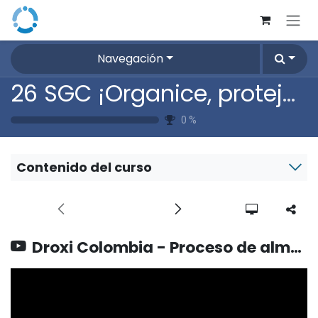
Ir al contenido
Navegación
26 SGC ¡Organice, proteja y conserve con excelencia con el proceso de almacenamiento!
0
%
Contenido del curso
Droxi Colombia - Proceso de almacenamiento en establecimiento Farmacéutico