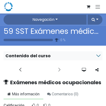
Ir al contenido
Navegación
59 SST Exámenes médicos ocupacionales
0
%
Contenido del curso
Exámenes médicos ocupacionales
Más información
Comentarios (
0
)
Calificación
0
0