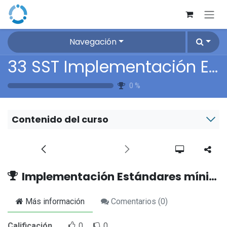
Ir al contenido
Navegación
33 SST Implementación Estándares mínimos SST
0
%
Contenido del curso
Implementación Estándares mínimos SST
Más información
Comentarios (
0
)
Calificación
0
0